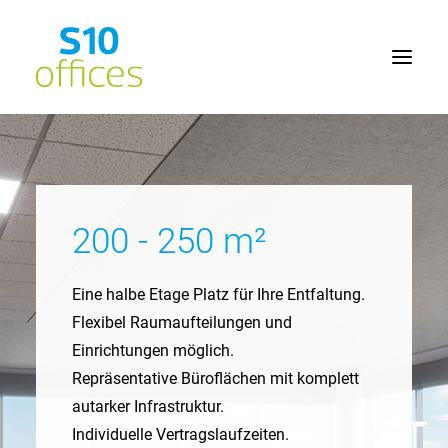
Home
Büroflächen
200 - 250 m²
Seminarräume
Lage
Eine halbe Etage Platz für Ihre Entfaltung.
Service
Flexibel Raumaufteilungen und
Einrichtungen möglich.
Kontakt
Repräsentative Büroflächen mit komplett
autarker Infrastruktur.
Individuelle Vertragslaufzeiten.