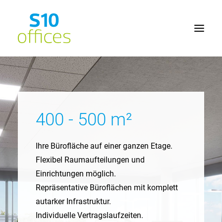
Home
Büroflächen
400 - 500 m²
Seminarräume
Lage
Ihre Bürofläche auf einer ganzen Etage.
Service
Flexibel Raumaufteilungen und
Einrichtungen möglich.
Kontakt
Repräsentative Büroflächen mit komplett
autarker Infrastruktur.
Individuelle Vertragslaufzeiten.