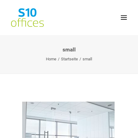
small
Home
Home
Startseite
small
Büroflächen
Seminarräume
Lage
Service
Kontakt